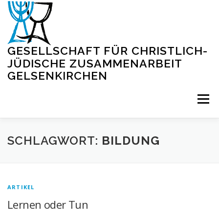
Zum
Inhalt
springen
GESELLSCHAFT FÜR CHRISTLICH-
JÜDISCHE ZUSAMMENARBEIT
GELSENKIRCHEN
Menü
STARTSEITE
BLOG
VERANSTALTUNGEN
SCHLAGWORT:
BILDUNG
VIRTUELLE SYNAGOGE
INFORMATIONEN
ARTIKEL
Lernen oder Tun
KONTAKT
IMPRESSUM