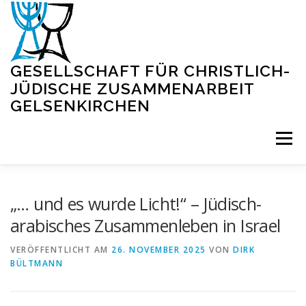
Zum
Inhalt
springen
GESELLSCHAFT FÜR CHRISTLICH-
JÜDISCHE ZUSAMMENARBEIT
GELSENKIRCHEN
Menü
STARTSEITE
BLOG
VERANSTALTUNGEN
„… und es wurde Licht!“ – Jüdisch-
arabisches Zusammenleben in Israel
VIRTUELLE SYNAGOGE
INFORMATIONEN
VERÖFFENTLICHT AM
26. NOVEMBER 2025
VON
DIRK
BÜLTMANN
KONTAKT
IMPRESSUM