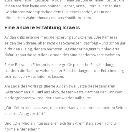
Zusammenleben gestalten. Avidan nennt sie „die normalen Leute“, die
in den Medien kaum vorkommen: Lehrer, Ärzte, Eltern, Künstler. Ihre
Geschichten widersprechen dem Bild eines Landes, das in der
öffentlichen Wahrnehmung nur aus Konflikt besteht.
Eine andere Erzählung Israels
Avidan kritisierte die mediale Fixierung auf Extreme. „Die Kameras
zeigen die Schreie, aber nicht das Schweigen, das folgt – und schon gar
nicht den Dialog, der am nächsten Tag wieder beginnt.“ Er plädierte
dafür, genau diese stillen Formen des Miteinanders wahrzunehmen.
Seine Botschaft: Frieden ist keine große politische Entscheidung,
sondern die Summe vieler kleiner Entscheidungen – der Entscheidung,
sich nicht von Hass leiten zu lassen.
Am Ende des Vortrags zitierte Avidan zwei Sätze des legendären
Gastronomen
Uri Buri
aus Akko, dessen Restaurant bei den Unruhen
niedergebrannt wurde, der aber wieder aufbaute:
„Wir dürfen nicht zulassen, dass eine Handvoll Idioten auf beiden Seiten
unseren Alltag zerstört.“
Und: „Die Medien interessieren sich für Extremisten, aber nicht für
normale Menschen.“