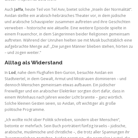
Auch
Jaffa
, heute Teil von Tel Aviv, bietet solche „Inseln der Normalität“.
Avidan stellte ein arabisch-hebräisches Theater vor, in dem jüdische
und arabische Schauspieler zusammen auftreten und ihre Geschichten
verweben – historische wie aktuelle. Eine weitere Episode spielte in
einem Frauenchor, in dem Sängerinnen beider Religionen gemeinsam
auftreten. Während der Unruhen hielten sie mit Musik buchstäblich eine
aufgebrachte Menge auf: „Die jungen Männer blieben stehen, hörten zu
– und zogen weiter.“
Alltag als Widerstand
In
Lod
, nahe dem Flughafen Ben-Gurion, besuchte Avidan ein
Stadtviertel, in dem Gewalt, Armut und Misstrauen dominieren – und
dennoch Menschen gemeinsam etwas aufbauen. Ein jüdischer
Freiwilliger und ein arabischer Elektriker sorgten dort dafür, dass in
einem Wohnhaus nach Jahren wieder Licht brannte – ganz wörtlich.
Solche kleinen Gesten seien, so Avidan, oft wichtiger als große
politische Programme.
„Ich wollte nicht über Politik schreiben, sondern über Menschen“,
betonte er mehrfach. Sein Buch porträtiert fünfzig Israelis – jüdische,
arabische, muslimische und christliche –, die trotz aller Spannungen ihr