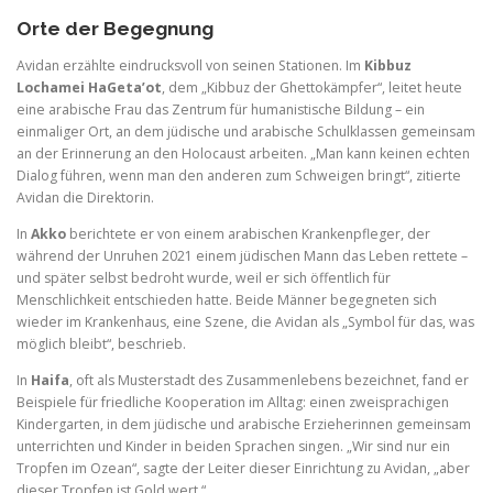
Orte der Begegnung
Avidan erzählte eindrucksvoll von seinen Stationen. Im
Kibbuz
Lochamei HaGeta’ot
, dem „Kibbuz der Ghettokämpfer“, leitet heute
eine arabische Frau das Zentrum für humanistische Bildung – ein
einmaliger Ort, an dem jüdische und arabische Schulklassen gemeinsam
an der Erinnerung an den Holocaust arbeiten. „Man kann keinen echten
Dialog führen, wenn man den anderen zum Schweigen bringt“, zitierte
Avidan die Direktorin.
In
Akko
berichtete er von einem arabischen Krankenpfleger, der
während der Unruhen 2021 einem jüdischen Mann das Leben rettete –
und später selbst bedroht wurde, weil er sich öffentlich für
Menschlichkeit entschieden hatte. Beide Männer begegneten sich
wieder im Krankenhaus, eine Szene, die Avidan als „Symbol für das, was
möglich bleibt“, beschrieb.
In
Haifa
, oft als Musterstadt des Zusammenlebens bezeichnet, fand er
Beispiele für friedliche Kooperation im Alltag: einen zweisprachigen
Kindergarten, in dem jüdische und arabische Erzieherinnen gemeinsam
unterrichten und Kinder in beiden Sprachen singen. „Wir sind nur ein
Tropfen im Ozean“, sagte der Leiter dieser Einrichtung zu Avidan, „aber
dieser Tropfen ist Gold wert.“