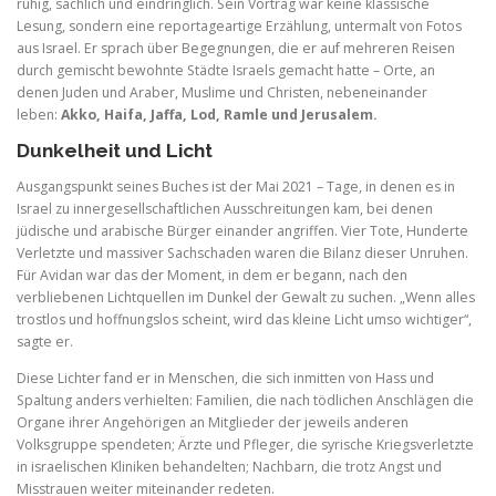
ruhig, sachlich und eindringlich. Sein Vortrag war keine klassische
Lesung, sondern eine reportageartige Erzählung, untermalt von Fotos
aus Israel. Er sprach über Begegnungen, die er auf mehreren Reisen
durch gemischt bewohnte Städte Israels gemacht hatte – Orte, an
denen Juden und Araber, Muslime und Christen, nebeneinander
leben:
Akko, Haifa, Jaffa, Lod, Ramle und Jerusalem.
Dunkelheit und Licht
Ausgangspunkt seines Buches ist der Mai 2021 – Tage, in denen es in
Israel zu innergesellschaftlichen Ausschreitungen kam, bei denen
jüdische und arabische Bürger einander angriffen. Vier Tote, Hunderte
Verletzte und massiver Sachschaden waren die Bilanz dieser Unruhen.
Für Avidan war das der Moment, in dem er begann, nach den
verbliebenen Lichtquellen im Dunkel der Gewalt zu suchen. „Wenn alles
trostlos und hoffnungslos scheint, wird das kleine Licht umso wichtiger“,
sagte er.
Diese Lichter fand er in Menschen, die sich inmitten von Hass und
Spaltung anders verhielten: Familien, die nach tödlichen Anschlägen die
Organe ihrer Angehörigen an Mitglieder der jeweils anderen
Volksgruppe spendeten; Ärzte und Pfleger, die syrische Kriegsverletzte
in israelischen Kliniken behandelten; Nachbarn, die trotz Angst und
Misstrauen weiter miteinander redeten.