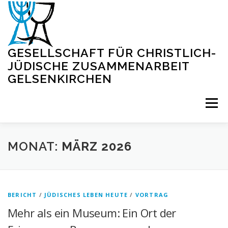
Zum
Inhalt
springen
GESELLSCHAFT FÜR CHRISTLICH-
JÜDISCHE ZUSAMMENARBEIT
GELSENKIRCHEN
Menü
STARTSEITE
BLOG
VERANSTALTUNGEN
MONAT:
MÄRZ 2026
VIRTUELLE SYNAGOGE
INFORMATIONEN
BERICHT
/
JÜDISCHES LEBEN HEUTE
/
VORTRAG
Mehr als ein Museum: Ein Ort der
KONTAKT
IMPRESSUM