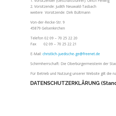
1. Vorsitzender (Geschäftsführer): Ulrich Fehling
2. Vorsitzende: Judith Neu
weitere Vorsitzende: Dirk B
Von-der-Recke-Str. 9
45879 Gelsenkirchen
Telefon 02 09 – 70 25 22 20
Fax 02 09 – 70 25 22 21
E-Mail:
christlich-juedische-ge@freenet.de
Schirmherrschaft: Die Oberbürgermeisterin der Sta
Für Betrieb und Nutzung unserer Website gilt die 
DATENSCHUTZERKLÄRUNG
(Stand