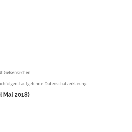
wald-Tasbach
ültmann
dt Gelsenkirchen
nachfolgend aufgeführte Datenschutzerklärung:
 Mai 2018)