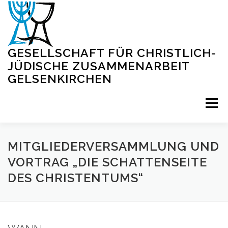
Zum
Inhalt
springen
GESELLSCHAFT FÜR CHRISTLICH-
JÜDISCHE ZUSAMMENARBEIT
GELSENKIRCHEN
Menü
STARTSEITE
BLOG
VERANSTALTUNGEN
MITGLIEDERVERSAMMLUNG UND
VORTRAG „DIE SCHATTENSEITE
DES CHRISTENTUMS“
VIRTUELLE SYNAGOGE
INFORMATIONEN
KONTAKT
IMPRESSUM