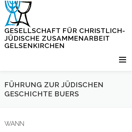
Zum
Inhalt
springen
GESELLSCHAFT FÜR CHRISTLICH-
JÜDISCHE ZUSAMMENARBEIT
GELSENKIRCHEN
Menü
STARTSEITE
BLOG
VERANSTALTUNGEN
FÜHRUNG ZUR JÜDISCHEN
GESCHICHTE BUERS
VIRTUELLE SYNAGOGE
INFORMATIONEN
WANN
KONTAKT
IMPRESSUM