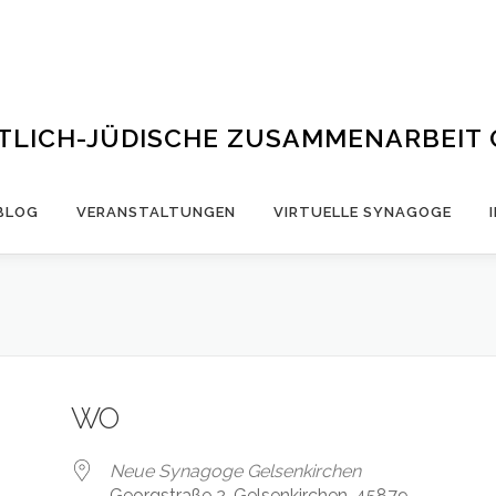
STLICH-JÜDISCHE ZUSAMMENARBEIT
BLOG
VERANSTALTUNGEN
VIRTUELLE SYNAGOGE
WO
Neue Synagoge Gelsenkirchen
Georgstraße 2, Gelsenkirchen, 45879