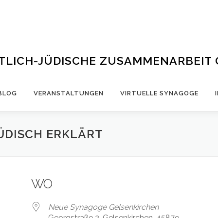
STLICH-JÜDISCHE ZUSAMMENARBEIT
BLOG
VERANSTALTUNGEN
VIRTUELLE SYNAGOGE
JÜDISCH ERKLÄRT
WO
Neue Synagoge Gelsenkirchen
Georgstraße 2, Gelsenkirchen, 45879